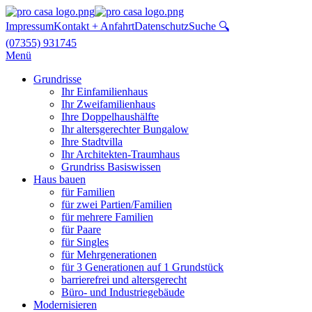
Impressum
Kontakt + Anfahrt
Datenschutz
Suche 🔍
(07355) 931745
Menü
Grundrisse
Ihr Einfamilienhaus
Ihr Zweifamilienhaus
Ihre Doppelhaushälfte
Ihr altersgerechter Bungalow
Ihre Stadtvilla
Ihr Architekten-Traumhaus
Grundriss Basiswissen
Haus bauen
für Familien
für zwei Partien/Familien
für mehrere Familien
für Paare
für Singles
für Mehrgenerationen
für 3 Generationen auf 1 Grundstück
barrierefrei und altersgerecht
Büro- und Industriegebäude
Modernisieren