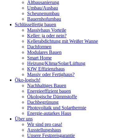
Altbausanierung
Umbau/Ausbau
Scheunenumbau
Bauernhofumbau
Schlüsselfertig bauen
Massivhaus Vorteile
Keller: ja oder nein?
Kellerabdichtung mit Weißer Wanne
Dachformen
Modulares Bauen
Smart Home
Heizung/Klima/Solar/Lüftung
KfW Effizienzhaus
Massiv oder Fertighaus?
Öko-logisch!
Nachhaltiges Bauen
Energieeffizient bauen
Ökologische Dämmstoffe
Dachbegrünung
Photovoltaik und Solarthermie
Energie-autarkes Haus
Über uns
Wir sind pro casa!
Ausstellungshaus
Unsere Festpreisgarantie