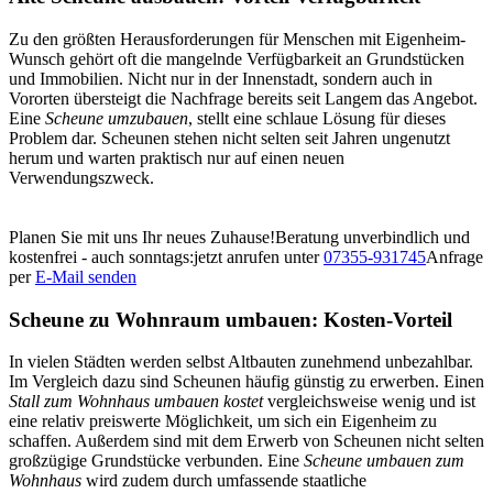
Zu den größten Herausforderungen für Menschen mit Eigenheim-
Wunsch gehört oft die mangelnde Verfügbarkeit an Grundstücken
und Immobilien. Nicht nur in der Innenstadt, sondern auch in
Vororten übersteigt die Nachfrage bereits seit Langem das Angebot.
Eine
Scheune umzubauen
,
stellt eine schlaue Lösung für dieses
Problem dar. Scheunen stehen nicht selten seit Jahren ungenutzt
herum und warten praktisch nur auf einen neuen
Verwendungszweck.
Planen Sie mit uns Ihr neues Zuhause!
Beratung unverbindlich und
kostenfrei - auch sonntags:
jetzt anrufen unter
07355-931745
Anfrage
per
E-Mail senden
Scheune zu Wohnraum umbauen: Kosten-Vorteil
In vielen Städten werden selbst Altbauten zunehmend unbezahlbar.
Im Vergleich
dazu
sind Scheunen häufig günstig
zu erwerben
. Einen
Stall zum Wohnhaus umbauen kostet
vergleichsweise
wenig und ist
eine relativ preiswerte Möglichkeit, um sich ein Eigenheim zu
schaffen. Außerdem sind mit dem Erwerb von Scheunen nicht selten
großzügige Grundstücke verbunden. Eine
Scheune umbauen zum
Wohnhaus
wird zudem durch umfassende staatliche