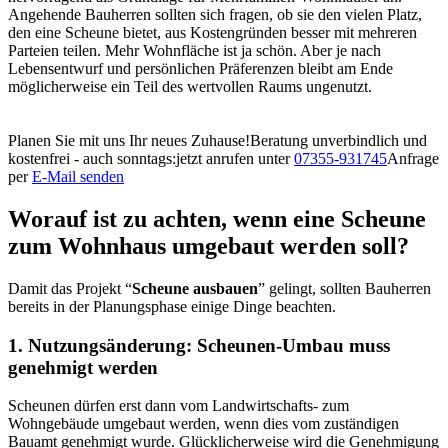
Angehende Bauherren sollten sich fragen, ob sie den vielen Platz,
den eine Scheune bietet,
aus Kostengründen
besser
mit mehreren
Parteien teilen
. Mehr Wohnfläche ist
ja schön.
Aber
j
e nach
Lebensentwurf und persönlichen Präferenzen bleibt am Ende
möglicherweise ein Teil des
wertvollen Raums
ungenutzt.
Planen Sie mit uns Ihr neues Zuhause!
Beratung unverbindlich und
kostenfrei - auch sonntags:
jetzt anrufen unter
07355-931745
Anfrage
per
E-Mail senden
Worauf ist zu achten, wenn eine Scheune
zum Wohnhaus umgebaut werden soll?
Damit das Projekt “
Scheune ausbauen
” gelingt, sollten Bauherren
bereits in der Planungsphase einige Dinge beachten.
1. Nutzungsänderung: Scheunen-Umbau muss
genehmigt werden
Scheunen dürfen erst dann vom Landwirtschafts- zum
Wohngebäude umgebaut werden, wenn dies vom zuständigen
Bauamt genehmigt wurde.
Glücklicherweise wird die Genehmigung