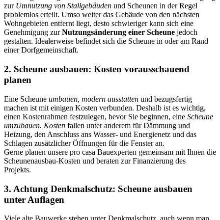
zur
Umnutzung von Stallgebäuden
und Scheunen in der Regel
problemlos erteilt. Umso weiter das Gebäude von den nächsten
Wohngebieten entfernt liegt, desto schwieriger kann sich eine
Genehmigung zur
Nutzungsänderung einer Scheune
jedoch
gestalten.
Idealerweise befindet sich die Scheune
in oder am Rand
einer Dorfgemeinschaft.
2. Scheune ausbauen: Kosten vorausschauend
planen
Eine
Scheune
umbauen, modern
ausstatten
und bezugsfertig
machen ist mit einigen Kosten verbunden. Deshalb ist es wichtig,
einen Kostenrahmen festzulegen, bevor Sie beginnen, eine
Scheune
umzubauen. Kosten
fallen unter anderem für Dämmung und
Heizung, den Anschluss ans Wasser- und Energienetz und das
Schlagen zusätzlicher Öffnungen für die Fenster an.
Gerne planen unsere pro casa Bauexperten gemeinsam mit Ihnen die
Scheunenausbau-Kosten
und beraten zur Finanzierung des
Projekts.
3. Achtung Denkmalschutz: Scheune ausbauen
unter Auflagen
Viele alte Bauwerke stehen unter Denkmalschutz, auch wenn man