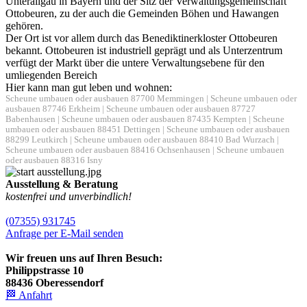
Unterallgäu in Bayern und der Sitz der Verwaltungsgemeinschaft
Ottobeuren, zu der auch die Gemeinden Böhen und Hawangen
gehören.
Der Ort ist vor allem durch das Benediktinerkloster Ottobeuren
bekannt. Ottobeuren ist industriell geprägt und als Unterzentrum
verfügt der Markt über die untere Verwaltungsebene für den
umliegenden Bereich
Hier kann man gut leben und wohnen:
Scheune umbauen oder ausbauen 87700 Memmingen
|
Scheune umbauen oder
ausbauen 87746 Erkheim
|
Scheune umbauen oder ausbauen 87727
Babenhausen
|
Scheune umbauen oder ausbauen 87435 Kempten
|
Scheune
umbauen oder ausbauen 88451 Dettingen
|
Scheune umbauen oder ausbauen
88299 Leutkirch
|
Scheune umbauen oder ausbauen 88410 Bad Wurzach
|
Scheune umbauen oder ausbauen 88416 Ochsenhausen
|
Scheune umbauen
oder ausbauen 88316 Isny
Ausstellung & Beratung
kostenfrei und unverbindlich!
(07355) 931745
Anfrage per E-Mail senden
Wir freuen uns auf Ihren Besuch:
Philippstrasse 10
88436 Oberessendorf
🏁 Anfahrt