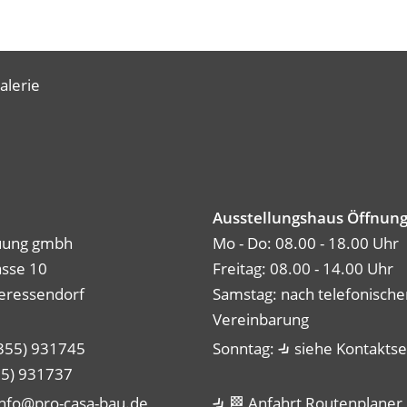
alerie
Ausstellungshaus Öffnung
uung gmbh
Mo - Do: 08.00 - 18.00 Uhr
asse 10
Freitag: 08.00 - 14.00 Uhr
eressendorf
Samstag: nach telefonische
Vereinbarung
7355) 931745
Sonntag:
siehe Kontaktse
55) 931737
info@pro-casa-bau.de
🏁 Anfahrt Routenplaner