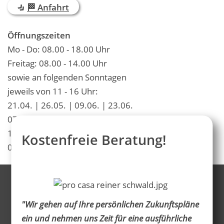
🏁 Anfahrt
Öffnungszeiten
Mo - Do: 08.00 - 18.00 Uhr
Freitag: 08.00 - 14.00 Uhr
sowie an folgenden Sonntagen
jeweils von 11 - 16 Uhr:
21.04. | 26.05. | 09.06. | 23.06.
07.07. | 21.07. | 15.09. | 29.09.
13.10. | 27.10. | 10.11. | 24.11.
Kostenfreie Beratung!
08.12.
"Wir gehen auf Ihre persönlichen Zukunftspläne
ein und nehmen uns Zeit für eine ausführliche