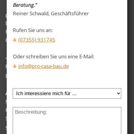
Beratung."
Reiner Schwald, Geschäftsführer
pro casa
baubetreuung gmbh
Rufen Sie uns an:
Philippstrasse 10
(07355) 931745
88436 Oberessendorf
Oder schreiben Sie uns eine E-Mail:
Tel: (07355) 931745
info@pro-casa-bau.de
Fax: (07355) 931737
E-Mail:
info@pro-casa-bau.de
Ausstellungshaus Öffnungszeiten
Mo - Do: 08.00 - 18.00 Uhr
Freitag: 08.00 - 14.00 Uhr
Samstag: nach telefonischer Vereinbarung
Sonntag:
siehe Kontaktseite