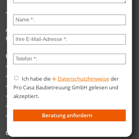
🏁 Anfahrt Routenplaner
Auf Google werden wir mit Ø 4.3 Sternen bei 12
Rezensionen bewertet.
Unsere Massivhaus-Angebote
Einfamilienhaus
Zweifamilienhaus
Ich habe die
Datenschutzhinweise
der
Doppelhaus
Pro Casa Baubetreuung GmbH gelesen und
Bungalow
akzeptiert.
Stadtvilla
Beratung anfordern
Büro / Industriebau
Unsere Modernisierungs-Angebote