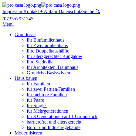
Impressum
Kontakt + Anfahrt
Datenschutz
Suche 🔍
(07355) 931745
Menü
Grundrisse
Ihr Einfamilienhaus
Ihr Zweifamilienhaus
Ihre Doppelhaushälfte
Ihr altersgerechter Bungalow
Ihre Stadtvilla
Ihr Architekten-Traumhaus
Grundriss Basiswissen
Haus bauen
für Familien
für zwei Partien/Familien
für mehrere Familien
für Paare
für Singles
für Mehrgenerationen
für 3 Generationen auf 1 Grundstück
barrierefrei und altersgerecht
Büro- und Industriegebäude
Modernisieren