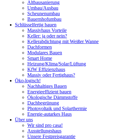
Altbausanierung
Umbau/Ausbau
Scheunenumbau
Bauernhofumbau
Schlüsselfertig bauen
Massivhaus Vorteile
Keller: ja oder nein?
Kellerabdichtung mit Weißer Wanne
Dachformen
Modulares Bauen
Smart Home
Heizung/Klima/Solar/Lüftung
KfW Effizienzhaus
Massiv oder Fertighaus?
Öko-logisch!
Nachhaltiges Bauen
Energieeffizient bauen
Ökologische Dämmstoffe
Dachbegrünung
Photovoltaik und Solarthermie
Energie-autarkes Haus
Über uns
Wir sind pro casa!
Ausstellungshaus
Unsere Festpreisgarantie