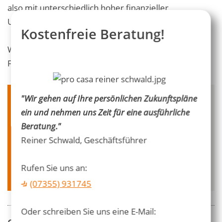
also mit unterschiedlich hoher finanzieller
Unterstützung rechnen.
Kostenfreie Beratung!
Wir beraten Sie gern ausführlich zu den möglichen
Förderprogrammen für Ihr Bauvorhaben.
"Wir gehen auf Ihre persönlichen Zukunftspläne
Planen Sie mit uns Ihr
ein und nehmen uns Zeit für eine ausführliche
neues Zuhause!
Beratung."
Beratung unverbindlich und kostenfrei - auch
Reiner Schwald, Geschäftsführer
sonntags:
Rufen Sie uns an:
Anfrage per
E-Mail senden
(07355) 931745
Oder schreiben Sie uns eine E-Mail: