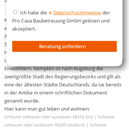
auf die
Kosten eines Scheunenumbaus
aus:
Ich habe die
Datenschutzhinweise
der
Kempten (Allgäu) (allgäuerisch Kempte im Allgai) ist
Pro Casa Baubetreuung GmbH gelesen und
eine kreisfreie Stadt mit über 70.000 Einwohnern im
akzeptiert.
Allgäu im bayerischen Regierungsbezirk Schwaben.
Sie ist das Ober-, Schul-, Verwaltungs- und
Beratung anfordern
Handelszentrum der umliegenden Wirtschafts-,
Urlaubs- und Planungsregion Allgäu mit rund 470.000
Einwohnern. Kempten ist nach Augsburg die
zweitgrößte Stadt des Regierungsbezirks und gilt als
eine der ältesten Städte Deutschlands, da sie bereits
in der Antike in einem schriftlichen Dokument
genannt wurde.
Hier kann man gut leben und wohnen:
Scheune umbauen oder ausbauen 88316 Isny
|
Scheune
umbauen oder ausbauen 88299 Leutkirch
|
Scheune