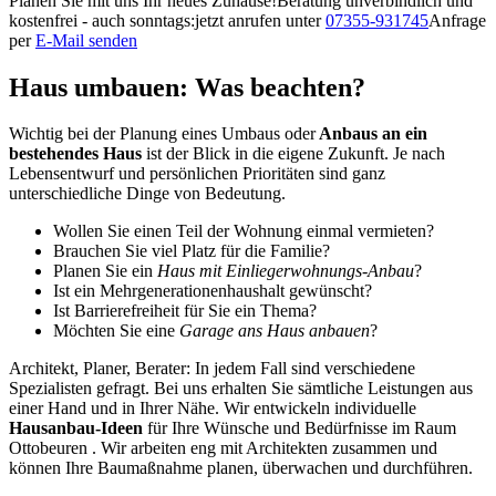
Planen Sie mit uns Ihr neues Zuhause!
Beratung unverbindlich und
kostenfrei - auch sonntags:
jetzt anrufen unter
07355-931745
Anfrage
per
E-Mail senden
Haus umbauen: Was beachten?
Wichtig bei der Planung eines Umbaus oder
Anbaus an ein
bestehendes Haus
ist der Blick in die eigene Zukunft. Je nach
Lebensentwurf und persönlichen Prioritäten sind ganz
unterschiedliche Dinge von Bedeutung.
Wollen Sie einen Teil der Wohnung einmal vermieten?
Brauchen Sie viel Platz für die Familie?
Planen Sie ein
Haus mit Einliegerwohnungs-Anbau
?
Ist ein Mehrgenerationenhaushalt gewünscht?
Ist Barrierefreiheit für Sie ein Thema?
Möchten Sie eine
Garage ans Haus anbauen
?
Architekt, Planer, Berater: In jedem Fall sind verschiedene
Spezialisten gefragt. Bei uns erhalten Sie sämtliche Leistungen aus
einer Hand und in Ihrer Nähe. Wir entwickeln individuelle
Hausanbau-Ideen
für Ihre Wünsche und Bedürfnisse im Raum
Ottobeuren . Wir arbeiten eng mit Architekten zusammen und
können Ihre Baumaßnahme planen, überwachen und durchführen.