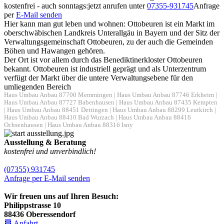
kostenfrei - auch sonntags:
jetzt anrufen unter
07355-931745
Anfrage
per
E-Mail senden
Hier kann man gut leben und wohnen: Ottobeuren ist ein Markt im
oberschwäbischen Landkreis Unterallgäu in Bayern und der Sitz der
Verwaltungsgemeinschaft Ottobeuren, zu der auch die Gemeinden
Böhen und Hawangen gehören.
Der Ort ist vor allem durch das Benediktinerkloster Ottobeuren
bekannt. Ottobeuren ist industriell geprägt und als Unterzentrum
verfügt der Markt über die untere Verwaltungsebene für den
umliegenden Bereich
Haus Umbau Anbau 87700 Memmingen
|
Haus Umbau Anbau 87746 Erkheim
|
Haus Umbau Anbau 87727 Babenhausen
|
Haus Umbau Anbau 87435 Kempten
|
Haus Umbau Anbau 88451 Dettingen
|
Haus Umbau Anbau 88299 Leutkirch
|
Haus Umbau Anbau 88410 Bad Wurzach
|
Haus Umbau Anbau 88416
Ochsenhausen
|
Haus Umbau Anbau 88316 Isny
Ausstellung & Beratung
kostenfrei und unverbindlich!
(07355) 931745
Anfrage per E-Mail senden
Wir freuen uns auf Ihren Besuch:
Philippstrasse 10
88436 Oberessendorf
🏁 Anfahrt