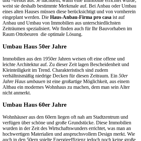
und –trends aus. Je nachdem, wann eine Immobilie errichtet wurde,
weist sie deshalb bestimmte Merkmale auf. Bei Anbau oder Umbau
eines alten Hauses müssen diese berücksichtigt und von vornherein
eingeplant werden. Die
Haus-Anbau-Firma
pro casa
ist auf
Anbau und Umbau von Immobilien aus unterschiedlichsten
Zeiträumen spezialisiert. Wir finden auch für Ihr Bauvorhaben im
Raum Ottobeuren die optimale Lösung.
Umbau Haus 50er Jahre
Immobilien aus den 1950er Jahren weisen oft eine offene und
leichte Architektur auf.
Zu dieser Zeit lagen Bescheidenheit und
Kleinteiligkeit im Trend. Charakteristisch sind zudem
verhältnismäßig niedrige Decken
für diesen Zeitraum. Ein
50er
Jahre Haus umbauen
ist eine großartige
Möglichkeit, aus
einem
Altbau ein modernes Wohnhaus zu machen, dem man sein Alter
nicht anmerkt.
Umbau Haus 60er Jahre
Wohnhäuser aus den 60ern liegen oft nah am Stadtzentrum und
verfügen über schöne und große Grundstücke.
Diese Immobilien
wurden in der Zeit des Wirtschaftswunders errichtet, was man an
hochwertigen Materialien und anspruchsvollem Design merkt. Wie
auch in den 50ern spielte Energieeffizienz jedoch noch keine große