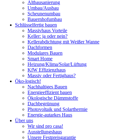
Altbausanierung
Umbau/Ausbau
Scheunenumbau
Bauernhofumbau
Schlüsselfertig bauen
Massivhaus Vorteile
Keller: ja oder nein?
Kellerabdichtung mit Weißer Wanne
Dachformen
Modulares Bauen
Smart Home
Heizung/Klima/Solar/Lüftung
KfW Effizienzhaus
Massiv oder Fertighaus?
Öko-logisch!
Nachhaltiges Bauen
Energieeffizient bauen
Ökologische Dämmstoffe
Dachbegrünung
Photovoltaik und Solarthermie
Energie-autarkes Haus
Über uns
Wir sind pro casa!
Ausstellungshaus
Unsere Festpreisgarantie