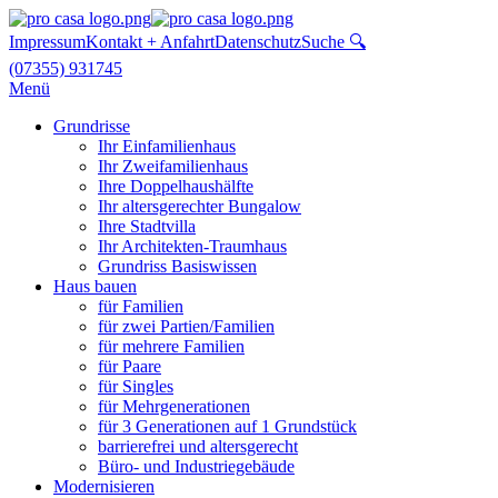
Impressum
Kontakt + Anfahrt
Datenschutz
Suche 🔍
(07355) 931745
Menü
Grundrisse
Ihr Einfamilienhaus
Ihr Zweifamilienhaus
Ihre Doppelhaushälfte
Ihr altersgerechter Bungalow
Ihre Stadtvilla
Ihr Architekten-Traumhaus
Grundriss Basiswissen
Haus bauen
für Familien
für zwei Partien/Familien
für mehrere Familien
für Paare
für Singles
für Mehrgenerationen
für 3 Generationen auf 1 Grundstück
barrierefrei und altersgerecht
Büro- und Industriegebäude
Modernisieren