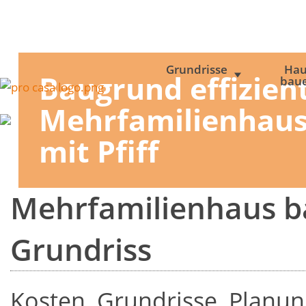
Grundrisse
Hau
Baugrund effizien
bau
Mehrfamilienhau
mit Pfiff
Mehrfamilienhaus 
Grundriss
Kosten, Grundrisse, Planun