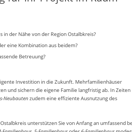
es in der Nähe von der Region Ostalbkreis?
oder eine Kombination aus beidem?
fassende Betreuung?
lligente Investition in die Zukunft. Mehrfamilienhäuser
n und sichern die eigene Familie langfristig ab. In Zeiten
us-Neubauten
zudem eine effiziente Ausnutzung des
 Ostalbkreis unterstützen Sie von Anfang an umfassend be
4-Familienhaus
,
5-Familienhaus
oder
6-Familienhaus
moder