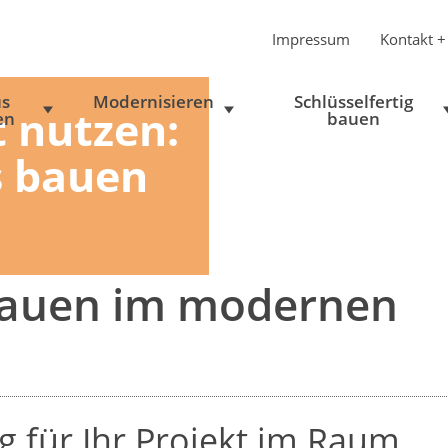
Impressum
Kontakt +
s
Modernisieren
Schlüsselfertig
t nutzen:
en
bauen
s bauen
bauen im modernen
g für Ihr Projekt im Raum