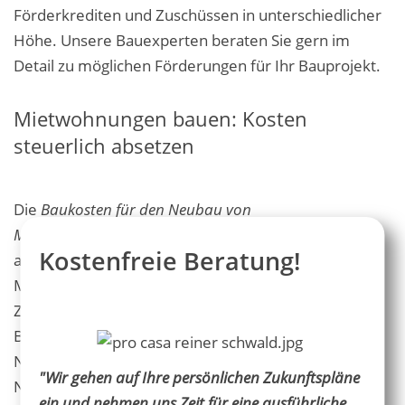
Förderkrediten und Zuschüssen in unterschiedlicher
Höhe. Unsere Bauexperten beraten Sie gern im
Detail zu möglichen Förderungen für Ihr Bauprojekt.
Mietwohnungen bauen: Kosten
steuerlich absetzen
Die
Baukosten für den Neubau von
Mehrfamilienhäusern
sind in hohem Maße steuerlich
Kostenfreie Beratung!
absetzbar. Sie können die Steuern, die auf Ihre
Mieteinnahmen anfallen, mit den damit in
Zusammenhang stehenden Kosten verrechnen.
Bereits während der Bauplanung lassen sich die
Nebenkosten steuerlich absetzen. Diese umfassen
"Wir gehen auf Ihre persönlichen Zukunftspläne
Notargebühren, Grundbuchkosten,
ein und nehmen uns Zeit für eine ausführliche