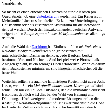
Variablen ab.
So macht es einen erheblichen Unterschied für die Kosten pro
Quadratmeter, ob eine
Unterkellerung
geplant ist. Ein Keller ist in
Mehrfamilienhäusern sehr nützlich. Er kann zur Unterbringung der
Haustechnik oder als zusätzlicher Abstellraum für die Bewohner
genutzt werden. Durch den hinzukommenden baulichen Aufwand
steigert er den
Baupreis pro m² eines Mehrfamilienhauses
allerdings
deutlich.
Auch die Wahl der
Dachform
hat Einfluss auf den
m²-Preis eines
Neubaus
.
Mehrfamilienhäuser
sind grundsätzlich mit
unterschiedlichen Dacharten denkbar. Jede Bauform besitzt
bestimmte Vor- und Nachteile. Sind beispielsweise Photovoltaik-
Anlagen geplant, ist ein schräges Dach erforderlich. Wenn es darum
geht, Baukosten zu minimieren, sind hingegen Flachdächer oft die
beste Wahl.
Weiterhin sollten Sie auch die langfristigen Kosten nicht außer Acht
lassen, wenn Sie ein
Mehrfamilienhaus bauen. Kosten pro m²
sind
schließlich nur ein Teil des Aufwands, den die Immobilie verursacht.
Besonders deutlich wird dies bei der Wahl von Heizung und
Dämmung. Hochwertigere und moderne Lösungen treiben die
Kosten für Neubau-Mehrfamilienhäuser
zwar zunächst in die Höhe.
Im Laufe der Zeit amortisieren sich solche Investitionen durch