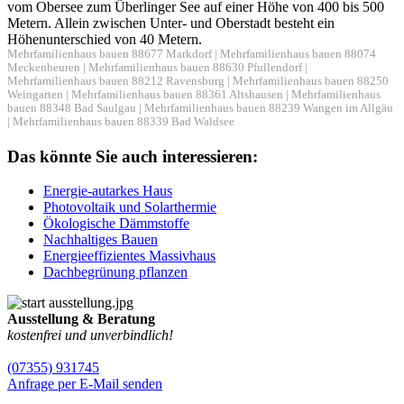
vom Obersee zum Überlinger See auf einer Höhe von 400 bis 500
Metern. Allein zwischen Unter- und Oberstadt besteht ein
Höhenunterschied von 40 Metern.
Mehrfamilienhaus bauen 88677 Markdorf
|
Mehrfamilienhaus bauen 88074
Meckenbeuren
|
Mehrfamilienhaus bauen 88630 Pfullendorf
|
Mehrfamilienhaus bauen 88212 Ravensburg
|
Mehrfamilienhaus bauen 88250
Weingarten
|
Mehrfamilienhaus bauen 88361 Altshausen
|
Mehrfamilienhaus
bauen 88348 Bad Saulgau
|
Mehrfamilienhaus bauen 88239 Wangen im Allgäu
|
Mehrfamilienhaus bauen 88339 Bad Waldsee
Das könnte Sie auch interessieren:
Energie-autarkes Haus
Photovoltaik und Solarthermie
Ökologische Dämmstoffe
Nachhaltiges Bauen
Energieeffizientes Massivhaus
Dachbegrünung pflanzen
Ausstellung & Beratung
kostenfrei und unverbindlich!
(07355) 931745
Anfrage per E-Mail senden