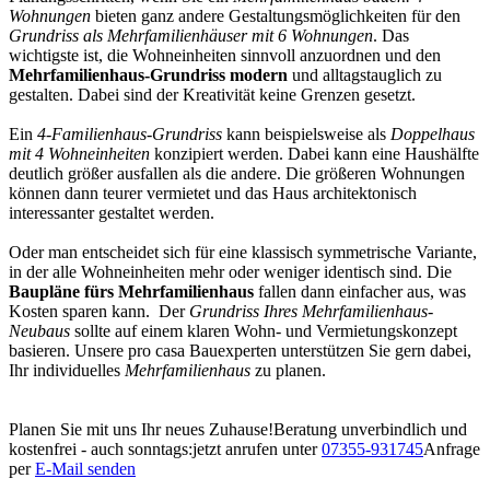
Wohnungen
bieten ganz andere Gestaltungsmöglichkeiten für den
Grundriss als Mehrfamilienhäuser mit 6 Wohnungen
. Das
wichtigste ist, die Wohneinheiten sinnvoll anzuordnen und den
Mehrfamilienhaus-Grundriss modern
und alltagstauglich zu
gestalten. Dabei sind der Kreativität keine Grenzen gesetzt.
Ein
4-Familienhaus-Grundriss
kann beispielsweise als
Doppelhaus
mit 4 Wohneinheiten
konzipiert werden. Dabei kann eine Haushälfte
deutlich größer ausfallen als die andere. Die größeren Wohnungen
können dann teurer vermietet und das Haus architektonisch
interessanter gestaltet werden.
Oder man entscheidet sich für eine klassisch symmetrische Variante,
in der alle Wohneinheiten mehr oder weniger identisch sind. Die
Baupläne fürs Mehrfamilienhaus
fallen dann einfacher aus, was
Kosten sparen kann. Der
Grundriss Ihres Mehrfamilienhaus-
Neubaus
sollte auf einem klaren Wohn- und Vermietungskonzept
basieren. Unsere pro casa Bauexperten unterstützen Sie gern dabei,
Ihr individuelles
Mehrfamilienhaus
zu planen.
Planen Sie mit uns Ihr neues Zuhause!
Beratung unverbindlich und
kostenfrei - auch sonntags:
jetzt anrufen unter
07355-931745
Anfrage
per
E-Mail senden