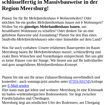
schlüsselfertig in Massivbauweise in der
Region Meersburg!
Planen Sie für Ihr
Mehrfamilienhaus 4 Wohneinheiten
? Oder
möchten Sie ein großes
Mehrfamilienhaus bauen mit 6 Wohnungen
?
Wollen Sie ein
günstiges Mehrfamilienhaus bauen
, um
bezahlbaren Wohnraum zu schaffen? Oder denken Sie an eine
gehobene Bauweise und Ausstattung? Planen Sie den Bau eines
Stadtvilla-Mehrfamilienhauses
oder einer Immobilie auf dem Land?
Was Sie auch vorhaben: Unsere erfahrenen Bauexperten im Raum
Meersburg bauen Ihr
Mehrfamilienhaus massiv, schlüsselfertig
und
exakt Ihren Wünschen und Vorstellungen entsprechend. Bei uns gibt
es keine Häuser von der Stange. Wir freuen uns auf Ihr individuelles
und gern ausgefallenes
Mehrfamilienhaus-Konzept
.
Planen Sie mit uns Ihr neues Zuhause!
Beratung unverbindlich und
kostenfrei - auch sonntags:
jetzt anrufen unter
07355-931745
Anfrage
per
E-Mail senden
Hier kann man gut leben und wohnen: Meersburg ist eine Kleinstadt
im baden-württembergischen Bodenseekreis. Sie liegt zwischen
Friedrichshafen und Überlingen.
Meersburg liegt am nördlichen Ufer des Bodensees, am Übergang