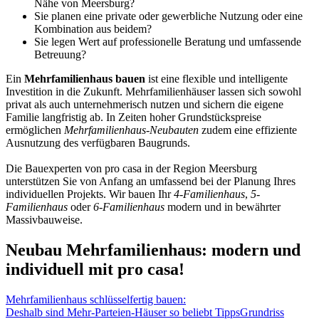
Nähe von Meersburg?
Sie planen eine private oder gewerbliche Nutzung oder eine
Kombination aus beidem?
Sie legen Wert auf professionelle Beratung und umfassende
Betreuung?
Ein
Mehrfamilienhaus bauen
ist eine flexible und intelligente
Investition in die Zukunft. Mehrfamilienhäuser lassen sich sowohl
privat als auch unternehmerisch nutzen und sichern die eigene
Familie langfristig ab. In Zeiten hoher Grundstückspreise
ermöglichen
Mehrfamilienhaus-Neubauten
zudem eine effiziente
Ausnutzung des verfügbaren Baugrunds.
Die Bauexperten von pro casa in der Region Meersburg
unterstützen Sie von Anfang an umfassend bei der Planung Ihres
individuellen Projekts. Wir bauen Ihr
4-Familienhaus
,
5-
Familienhaus
oder
6-Familienhaus
modern und in bewährter
Massivbauweise.
Neubau Mehrfamilienhaus: modern und
individuell mit pro casa!
Mehrfamilienhaus schlüsselfertig bauen:
Deshalb sind Mehr-Parteien-Häuser so beliebt
Tipps
Grundriss