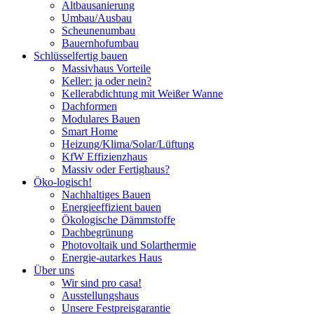
Altbausanierung
Umbau/Ausbau
Scheunenumbau
Bauernhofumbau
Schlüsselfertig bauen
Massivhaus Vorteile
Keller: ja oder nein?
Kellerabdichtung mit Weißer Wanne
Dachformen
Modulares Bauen
Smart Home
Heizung/Klima/Solar/Lüftung
KfW Effizienzhaus
Massiv oder Fertighaus?
Öko-logisch!
Nachhaltiges Bauen
Energieeffizient bauen
Ökologische Dämmstoffe
Dachbegrünung
Photovoltaik und Solarthermie
Energie-autarkes Haus
Über uns
Wir sind pro casa!
Ausstellungshaus
Unsere Festpreisgarantie