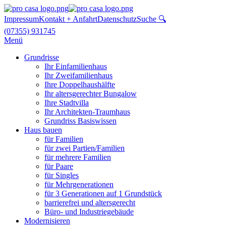
Impressum
Kontakt + Anfahrt
Datenschutz
Suche 🔍
(07355) 931745
Menü
Grundrisse
Ihr Einfamilienhaus
Ihr Zweifamilienhaus
Ihre Doppelhaushälfte
Ihr altersgerechter Bungalow
Ihre Stadtvilla
Ihr Architekten-Traumhaus
Grundriss Basiswissen
Haus bauen
für Familien
für zwei Partien/Familien
für mehrere Familien
für Paare
für Singles
für Mehrgenerationen
für 3 Generationen auf 1 Grundstück
barrierefrei und altersgerecht
Büro- und Industriegebäude
Modernisieren