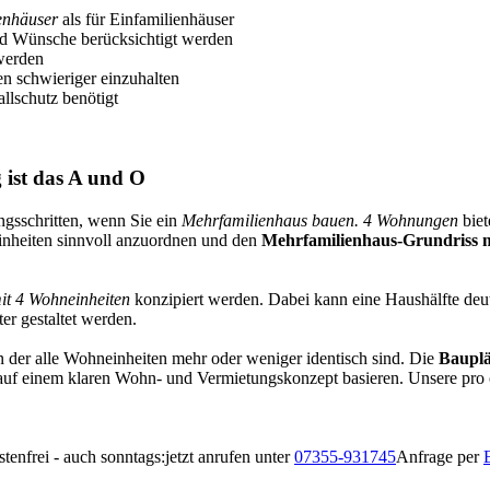
ienhäuser
als für Einfamilienhäuser
und Wünsche berücksichtigt werden
 werden
en schwieriger einzuhalten
allschutz benötigt
g ist das A und O
ngsschritten, wenn Sie ein
Mehrfamilienhaus bauen. 4 Wohnungen
biet
einheiten sinnvoll anzuordnen und den
Mehrfamilienhaus-Grundriss 
t 4 Wohneinheiten
konzipiert werden. Dabei kann eine Haushälfte deut
er gestaltet werden.
in der alle Wohneinheiten mehr oder weniger identisch sind. Die
Bauplä
 auf einem klaren Wohn- und Vermietungskonzept basieren. Unsere pro ca
tenfrei - auch sonntags:
jetzt anrufen unter
07355-931745
Anfrage per