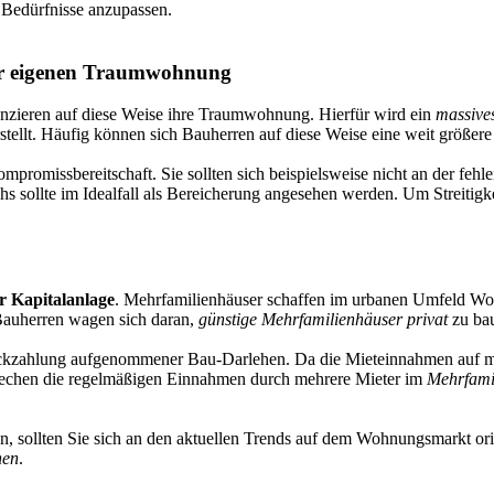
e Bedürfnisse anzupassen.
er eigenen Traumwohnung
nanzieren auf diese Weise ihre Traumwohnung. Hierfür wird ein
massive
rstellt. Häufig können sich Bauherren auf diese Weise eine weit größe
promissbereitschaft. Sie sollten sich beispielsweise nicht an der feh
s sollte im Idealfall als Bereicherung angesehen werden. Um Streitigk
r Kapitalanlage
. Mehrfamilienhäuser schaffen im urbanen Umfeld Woh
Bauherren wagen sich daran,
günstige Mehrfamilienhäuser privat
zu ba
Rückzahlung aufgenommener Bau-Darlehen. Da die Mieteinnahmen auf mehr
rsprechen die regelmäßigen Einnahmen durch mehrere Mieter im
Mehrfam
, sollten Sie sich an den aktuellen Trends auf dem Wohnungsmarkt orie
nen
.