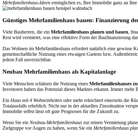
Mehrfamilienhaus-Ideen
ermöglichen es, Ihre Immobilie ganz an Ihr
Günstiges Mehrfamilienhaus bauen: Finanzierung d
Viele Bauherren, die ein
Mehrfamilienhaus planen und bauen
, fi
Rest wird vermietet, was eine effektive Form der Baufinanzierung da
Das Wohnen im Mehrfamilienhaus erfordert natürlich eine gewisse Kom
gemeinschaftliche Nutzung eines etwaigen Gartens bzw. Außenbereich
jedem Fall unverzichtbar.
Neubau Mehrfamilienhaus als Kapitalanlage
Viele Menschen schätzen die Nutzung eines
Mehrfamilienhauses zu
Investoren haben das Potenzial dieses Marktes erkannt. Immer mehr 
Ein
Haus mit 4 Wohneinheiten
oder mehr erleichtert einerseits die 
Totalausfalls erheblich. Nicht nur in der aktuellen Zinssituation ve
Immobilie selbst lässt oft gute Prognosen für die Zukunft zu.
Wenn Sie ein
Neubau-Mehrfamilienhaus
zur reinen Vermietung planen
Zielgruppe vor Augen zu haben, wenn Sie ein
Mehrfamilienhaus pla