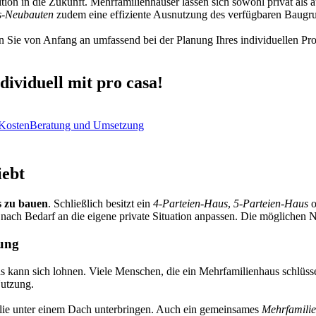
stition in die Zukunft. Mehrfamilienhäuser lassen sich sowohl privat als
s-Neubauten
zudem eine effiziente Ausnutzung des verfügbaren Baugr
 Sie von Anfang an umfassend bei der Planung Ihres individuellen Pro
viduell mit pro casa!
Kosten
Beratung und Umsetzung
iebt
 zu bauen
. Schließlich besitzt ein
4-Parteien-Haus
,
5-Parteien-Haus
o
ig nach Bedarf an die eigene private Situation anpassen. Die möglichen
zung
s kann sich lohnen. Viele Menschen, die ein Mehrfamilienhaus schlüss
Nutzung.
lie unter einem Dach unterbringen. Auch ein gemeinsames
Mehrfamili