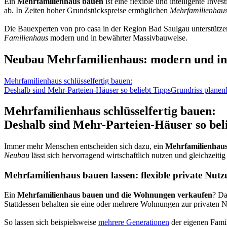
Ein
Mehrfamilienhaus bauen
ist eine flexible und intelligente Inve
ab. In Zeiten hoher Grundstückspreise ermöglichen
Mehrfamilienhau
Die Bauexperten von pro casa in der Region Bad Saulgau unterstützen
Familienhaus
modern und in bewährter Massivbauweise.
Neubau Mehrfamilienhaus: modern und indi
Mehrfamilienhaus schlüsselfertig bauen:
Deshalb sind Mehr-Parteien-Häuser so beliebt
Tipps
Grundriss planen
Mehrfamilienhaus schlüsselfertig bauen:
Deshalb sind Mehr-Parteien-Häuser so bel
Immer mehr Menschen entscheiden sich dazu, ein
Mehrfamilienhaus
Neubau
lässt sich hervorragend wirtschaftlich nutzen und gleichzeit
Mehrfamilienhaus bauen lassen: flexible private Nut
Ein
Mehrfamilienhaus bauen und die Wohnungen verkaufen
? Da
Stattdessen behalten sie eine oder mehrere Wohnungen zur privaten 
So lassen sich beispielsweise
mehrere Generationen
der eigenen Fami