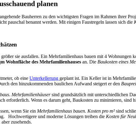
usschauend planen
 angehende Bauherren zu den wichtigsten Fragen im Rahmen ihrer Pro
ht pauschal benannt werden. Mit einigen Faustregeln lassen sich die
K
chätzen
je größer sie ausfallen. Ein Mehrfamilienhaus bauen mit 4 Wohnungen k
qm Wohnfläche des Mehrfamilienhauses
an. Die
Baukosten eines Me
tmeter, ob eine
Unterkellerung
geplant ist. Ein Keller ist in Mehrfami
. Durch den hinzukommenden baulichen Aufwand steigert er den
Bauprei
ubaus
.
Mehrfamilienhäuser
sind grundsätzlich mit unterschiedlichen Da
Dach erforderlich. Wenn es darum geht, Baukosten zu minimieren, sind 
lassen, wenn Sie ein
Mehrfamilienhaus bauen. Kosten pro m²
sind schli
ng. Hochwertigere und moderne Lösungen treiben die
Kosten für Neu
en aber zusehends.