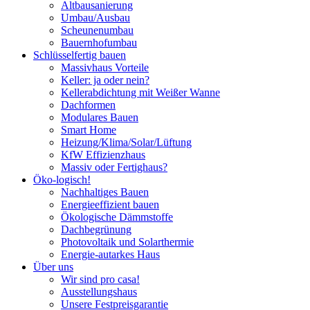
Altbausanierung
Umbau/Ausbau
Scheunenumbau
Bauernhofumbau
Schlüsselfertig bauen
Massivhaus Vorteile
Keller: ja oder nein?
Kellerabdichtung mit Weißer Wanne
Dachformen
Modulares Bauen
Smart Home
Heizung/Klima/Solar/Lüftung
KfW Effizienzhaus
Massiv oder Fertighaus?
Öko-logisch!
Nachhaltiges Bauen
Energieeffizient bauen
Ökologische Dämmstoffe
Dachbegrünung
Photovoltaik und Solarthermie
Energie-autarkes Haus
Über uns
Wir sind pro casa!
Ausstellungshaus
Unsere Festpreisgarantie