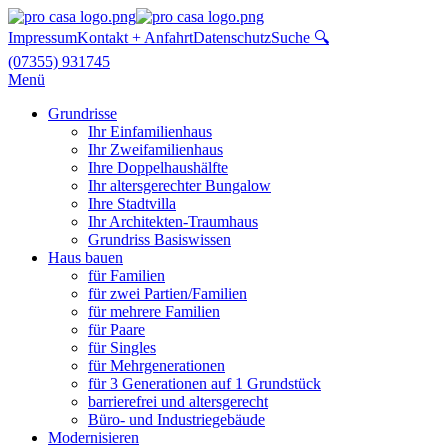
Impressum
Kontakt + Anfahrt
Datenschutz
Suche 🔍
(07355) 931745
Menü
Grundrisse
Ihr Einfamilienhaus
Ihr Zweifamilienhaus
Ihre Doppelhaushälfte
Ihr altersgerechter Bungalow
Ihre Stadtvilla
Ihr Architekten-Traumhaus
Grundriss Basiswissen
Haus bauen
für Familien
für zwei Partien/Familien
für mehrere Familien
für Paare
für Singles
für Mehrgenerationen
für 3 Generationen auf 1 Grundstück
barrierefrei und altersgerecht
Büro- und Industriegebäude
Modernisieren