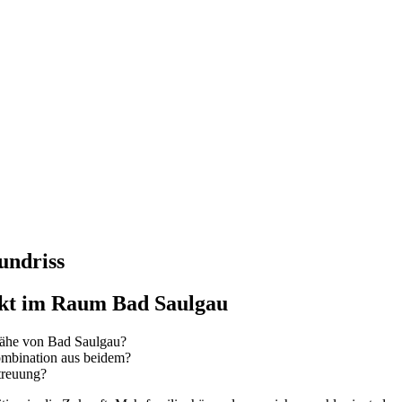
undriss
jekt im Raum Bad Saulgau
 Nähe von Bad Saulgau?
Kombination aus beidem?
etreuung?