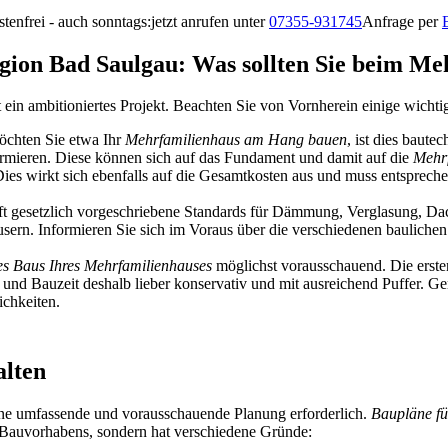
tenfrei - auch sonntags:
jetzt anrufen unter
07355-931745
Anfrage per
Region Bad Saulgau: Was sollten Sie beim 
 ein ambitioniertes Projekt. Beachten Sie von Vornherein einige wicht
Möchten Sie etwa Ihr
Mehrfamilienhaus am Hang bauen
, ist dies baut
rmieren. Diese können sich auf das Fundament und damit auf die
Mehr
Dies wirkt sich ebenfalls auf die Gesamtkosten aus und muss entsprech
 oft gesetzlich vorgeschriebene Standards für Dämmung, Verglasung, D
sern. Informieren Sie sich im Voraus über die verschiedenen baulichen
s Baus Ihres Mehrfamilienhauses
möglichst vorausschauend. Die ersten 
 und Bauzeit deshalb lieber konservativ und mit ausreichend Puffer. 
lichkeiten.
alten
 eine umfassende und vorausschauende Planung erforderlich.
Baupläne f
en Bauvorhabens, sondern hat verschiedene Gründe: