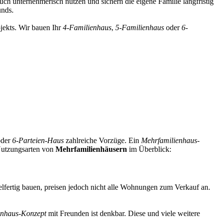
 auch unternehmerisch nutzen und sichern die eigene Familie langfristig
unds.
jekts. Wir bauen Ihr
4-Familienhaus
,
5-Familienhaus
oder
6-
der
6-Parteien-Haus
zahlreiche Vorzüge. Ein
Mehrfamilienhaus-
 Nutzungsarten von
Mehrfamilienhäusern
im Überblick:
elfertig bauen, preisen jedoch nicht alle Wohnungen zum Verkauf an.
enhaus-Konzept
mit Freunden ist denkbar. Diese und viele weitere