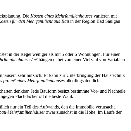
jektplanung. Die
Kosten eines Mehrfamilienhauses
variieren mit
osten für den Mehrfamilienhaus-Bau
in der Region Bad Saulgau
ostet in der Regel weniger als mit 5 oder 6 Wohnungen. Für einen
hrfamilienhauses/m²
hängen dabei von einer Vielzahl von Variablen
lienhäusern sehr nützlich. Er kann zur Unterbringung der Haustechnik
s pro m² eines Mehrfamilienhauses
allerdings deutlich.
charten denkbar. Jede Bauform besitzt bestimmte Vor- und Nachteile.
hingegen Flachdächer oft die beste Wahl.
eßlich nur ein Teil des Aufwands, den die Immobilie verursacht.
bau-Mehrfamilienhäuser
zwar zunächst in die Höhe. Im Laufe der