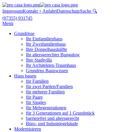
Impressum
Kontakt + Anfahrt
Datenschutz
Suche 🔍
(07355) 931745
Menü
Grundrisse
Ihr Einfamilienhaus
Ihr Zweifamilienhaus
Ihre Doppelhaushälfte
Ihr altersgerechter Bungalow
Ihre Stadtvilla
Ihr Architekten-Traumhaus
Grundriss Basiswissen
Haus bauen
für Familien
für zwei Partien/Familien
für mehrere Familien
für Paare
für Singles
für Mehrgenerationen
für 3 Generationen auf 1 Grundstück
barrierefrei und altersgerecht
Büro- und Industriegebäude
Modernisieren