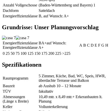
Anzahl Vollgeschosse
(Baden-Württemberg und Bayern) 1
Dachform
Satteldach
Energieeffizienzklasse
B, auf Wunsch: A+
Grundrisse: Unser Planungsvorschlag
Energieeffizienzklasse B
A+
auf Wunsch:
A
B
C
D
E
F
G
H
Energieeffizienzklasse A+
0
25
50
75
100
125
150
175
200
225
>225
Spezifikationen
5 Zimmer, Küche, Bad, WC, Speis, HWR,
Raumprogramm
überdachte Terrasse und Balkon
Bauzeit
ab Aushub 10 – 12 Monate
TÜV
fakultativ
Abmessungen
10,49 mtr. x 8,49 mtr.+ Erkeranbauten lt.
(Länge x Breite)
Planung
Keller
Vollunterkellerung