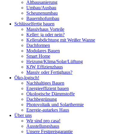
Altbausanierung
Umbau/Ausbau
Scheunenumbau
Bauernhofumbau
Schlüsselfertig bauen
Massivhaus Vorteile
Keller: ja oder nein?
Kellerabdichtung mit Weißer Wanne
Dachformen
Modulares Bauen
Smart Home
Heizung/Klima/Solar/Lüftung
KfW Effizienzhaus
Massiv oder Fertighaus?
Öko-logisch!
Nachhaltiges Bauen
Energieeffizient bauen
Ökologische Dämmstoffe
Dachbegrünung
Photovoltaik und Solarthermie
Energie-autarkes Haus
Über uns
Wir sind pro casa!
Ausstellungshaus
Unsere Festpreisgarantie