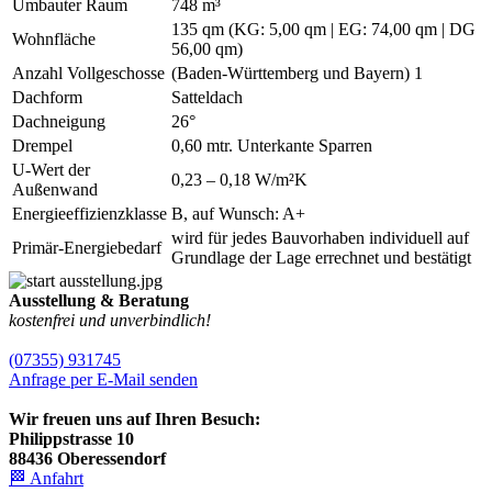
Umbauter Raum
748 m³
135 qm (KG: 5,00 qm | EG: 74,00 qm | DG
Wohnfläche
56,00 qm)
Anzahl Vollgeschosse
(Baden-Württemberg und Bayern) 1
Dachform
Satteldach
Dachneigung
26°
Drempel
0,60 mtr. Unterkante Sparren
U-Wert der
0,23 – 0,18 W/m²K
Außenwand
Energieeffizienzklasse
B, auf Wunsch: A+
wird für jedes Bauvorhaben individuell auf
Primär-Energiebedarf
Grundlage der Lage errechnet und bestätigt
Ausstellung & Beratung
kostenfrei und unverbindlich!
(07355) 931745
Anfrage per E-Mail senden
Wir freuen uns auf Ihren Besuch:
Philippstrasse 10
88436 Oberessendorf
🏁 Anfahrt