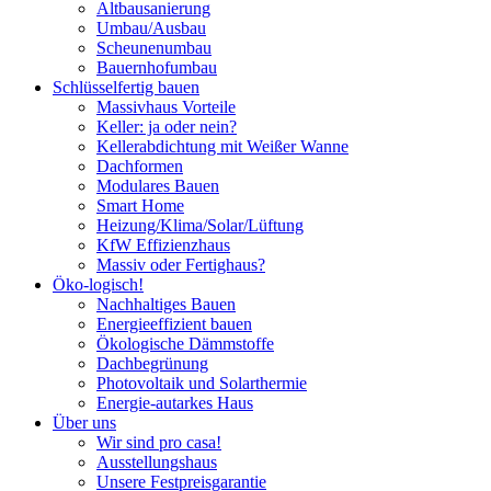
Altbausanierung
Umbau/Ausbau
Scheunenumbau
Bauernhofumbau
Schlüsselfertig bauen
Massivhaus Vorteile
Keller: ja oder nein?
Kellerabdichtung mit Weißer Wanne
Dachformen
Modulares Bauen
Smart Home
Heizung/Klima/Solar/Lüftung
KfW Effizienzhaus
Massiv oder Fertighaus?
Öko-logisch!
Nachhaltiges Bauen
Energieeffizient bauen
Ökologische Dämmstoffe
Dachbegrünung
Photovoltaik und Solarthermie
Energie-autarkes Haus
Über uns
Wir sind pro casa!
Ausstellungshaus
Unsere Festpreisgarantie