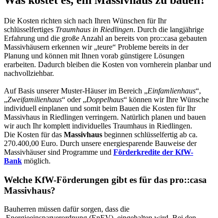
Was kostet es, ein Massivhaus zu bauen?
Die Kosten richten sich nach Ihren Wünschen für Ihr
schlüsselfertiges
Traumhaus in Riedlingen
. Durch die langjährige
Erfahrung und die große Anzahl an bereits von pro::casa gebauten
Massivhäusern erkennen wir „teure“ Probleme bereits in der
Planung und können mit Ihnen vorab günstigere Lösungen
erarbeiten. Dadurch bleiben die Kosten von vornherein planbar und
nachvollziehbar.
Auf Basis unserer Muster-Häuser im Bereich „
Einfamlienhaus
“,
„
Zweifamilienhaus
“ oder „
Doppelhaus
“ können wir Ihre Wünsche
individuell einplanen und somit beim Bauen die Kosten für Ihr
Massivhaus in Riedlingen verringern. Natürlich planen und bauen
wir auch Ihr komplett individuelles Traumhaus in Riedlingen.
Die Kosten für das
Massivhaus
beginnen
schlüsselfertig
ab ca.
270.400,00 Euro. Durch unsere energiesparende Bauweise der
Massivhäuser sind Programme und
Förderkredite der KfW-
Bank
möglich.
Welche KfW-Förderungen gibt es für das pro::casa
Massivhaus?
Bauherren müssen dafür sorgen, dass die
Energieeinsparverordnung (EnEV)
eingehalten wird. Bei den