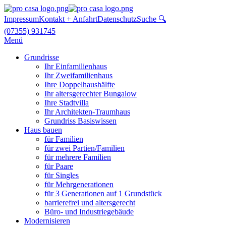
Impressum
Kontakt + Anfahrt
Datenschutz
Suche 🔍
(07355) 931745
Menü
Grundrisse
Ihr Einfamilienhaus
Ihr Zweifamilienhaus
Ihre Doppelhaushälfte
Ihr altersgerechter Bungalow
Ihre Stadtvilla
Ihr Architekten-Traumhaus
Grundriss Basiswissen
Haus bauen
für Familien
für zwei Partien/Familien
für mehrere Familien
für Paare
für Singles
für Mehrgenerationen
für 3 Generationen auf 1 Grundstück
barrierefrei und altersgerecht
Büro- und Industriegebäude
Modernisieren