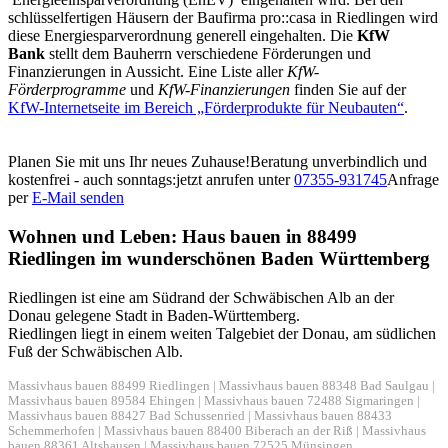
schlüsselfertigen Häusern der Baufirma pro::casa in Riedlingen wird
diese Energiesparverordnung generell eingehalten. Die
KfW
Bank
stellt dem Bauherrn verschiedene Förderungen und
Finanzierungen in Aussicht. Eine Liste aller
KfW-
Förderprogramme
und
KfW-Finanzierungen
finden Sie auf der
KfW-Internetseite im Bereich „Förderprodukte für Neubauten“
.
Planen Sie mit uns Ihr neues Zuhause!
Beratung unverbindlich und
kostenfrei - auch sonntags:
jetzt anrufen unter
07355-931745
Anfrage
per
E-Mail senden
Wohnen und Leben: Haus bauen in 88499
Riedlingen im wunderschönen Baden Württemberg
Riedlingen ist eine am Südrand der Schwäbischen Alb an der
Donau gelegene Stadt in Baden-Württemberg.
Riedlingen liegt in einem weiten Talgebiet der Donau, am südlichen
Fuß der Schwäbischen Alb.
Massivhaus bauen 88499 Riedlingen
|
Massivhaus bauen 88348 Bad Saulgau
|
Massivhaus bauen 89584 Ehingen
|
Massivhaus bauen 72488 Sigmaringen
|
Massivhaus bauen 88427 Bad Schussenried
|
Massivhaus bauen 88433
Schemmerhofen
|
Massivhaus bauen 88400 Biberach an der Riß
|
Massivhaus
bauen 88361 Altshausen
|
Massivhaus bauen 72525 Münsingen