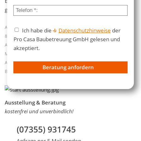
Ehinger Gemarkung auf der Albhochfläche (33,8 %)
gehört zum Biosphärengebiet Schwäbische Alb.
Altbausanierung 88433 Schemmerhofen
|
Altbausanierung
Ich habe die
Datenschutzhinweise
der
89155 erbach
|
Altbausanierung 88471 Laupheim
|
Pro Casa Baubetreuung GmbH gelesen und
Altbausanierung 89143 Blaubeuren
|
Altbausanierung 72525
akzeptiert.
Münsingen
|
Altbausanierung 88499 Riedlingen
|
Altbausanierung 88499 Riedlingen
|
Altbausanierung 89134
Beratung anfordern
Blaustein
|
Altbausanierung 89150 Laichingen
Ausstellung & Beratung
kostenfrei und unverbindlich!
(07355) 931745
Anfrage per E-Mail senden