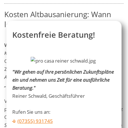
Kosten Altbausanierung: Wann
lohnt sich Altbausanierung?
Kostenfreie Beratung!
Was kostet Altbausanierung?
Die
Altbausanierung-
Kosten
hängen maßgeblich vom jeweiligen Objekt ab.
Ohne fachkundige Hausbegehung und Prüfung des
Zustandes ist keine Kalkulation der
Baukosten einer
"Wir gehen auf Ihre persönlichen Zukunftspläne
Altbausanierung
möglich. Das gilt auch für die Frage
ein und nehmen uns Zeit für eine ausführliche
„
Wie lange dauert eine Altbausanierung
?“
.
Beratung."
Reiner Schwald, Geschäftsführer
Vereinbaren Sie ein Beratungsgespräch mit unseren
pro casa Bauberatern in der Region Ehingen und ganz
Rufen Sie uns an:
Oberschwaben, um zu erfahren, was beim
Altbau-
(07355) 931745
Sanieren für Kosten
auf Sie zukommen. So können Sie