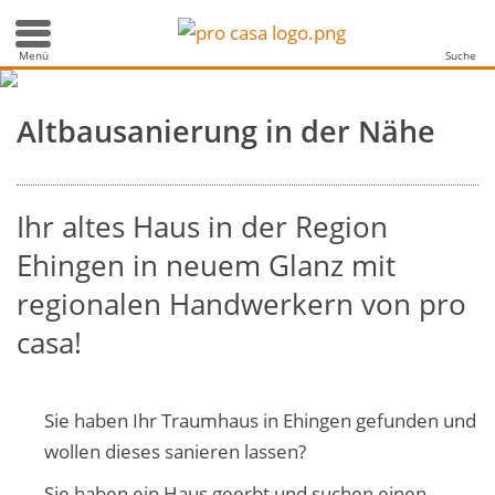
Aus alt
machen wir neu
Menü
Suche
Altbausanierung in der Nähe
Ihr altes Haus in der Region
Ehingen in neuem Glanz mit
regionalen Handwerkern von pro
casa!
Sie haben Ihr Traumhaus in Ehingen gefunden und
wollen dieses sanieren lassen?
Sie haben ein Haus geerbt und suchen einen