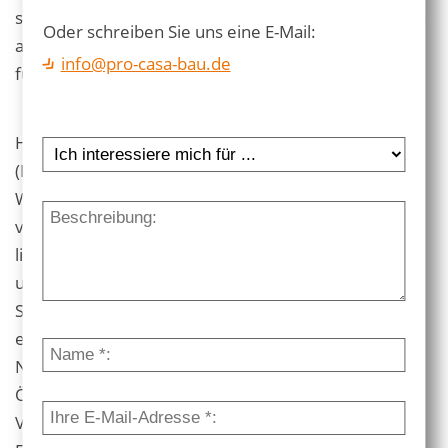
sowohl mögliche Eigenleistungen besser einschätzen
Oder schreiben Sie uns eine E-Mail:
als auch die Finanzierung der Altbausanierung
info@pro-casa-bau.de
fundiert planen.
Hier kann man gut leben und wohnen: Ehingen
(Donau) ist eine Stadt im Südosten Baden-
Württembergs, die etwa 23 Kilometer südwestlich
von Ulm und 67 Kilometer südöstlich von Stuttgart
liegt. Sie ist die größte Stadt des Alb-Donau-Kreises
und Mittelzentrum für die umliegenden Gemeinden.
Seit 1. Januar 1974 ist Ehingen Große Kreisstadt (die
einzige im Alb-Donau-Kreis). Mit den
Nachbargemeinden Griesingen, Oberdischingen und
Öpfingen ist die Stadt eine Vereinbarte
Verwaltungsgemeinschaft eingegangen. Der Teil der