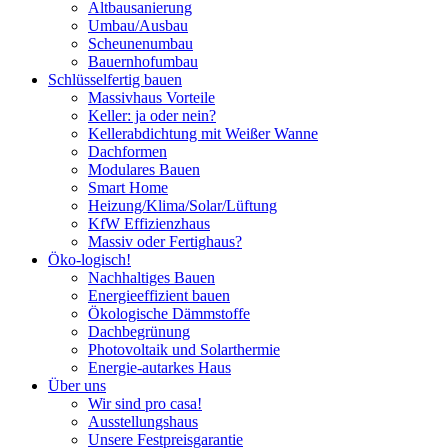
Altbausanierung
Umbau/Ausbau
Scheunenumbau
Bauernhofumbau
Schlüsselfertig bauen
Massivhaus Vorteile
Keller: ja oder nein?
Kellerabdichtung mit Weißer Wanne
Dachformen
Modulares Bauen
Smart Home
Heizung/Klima/Solar/Lüftung
KfW Effizienzhaus
Massiv oder Fertighaus?
Öko-logisch!
Nachhaltiges Bauen
Energieeffizient bauen
Ökologische Dämmstoffe
Dachbegrünung
Photovoltaik und Solarthermie
Energie-autarkes Haus
Über uns
Wir sind pro casa!
Ausstellungshaus
Unsere Festpreisgarantie