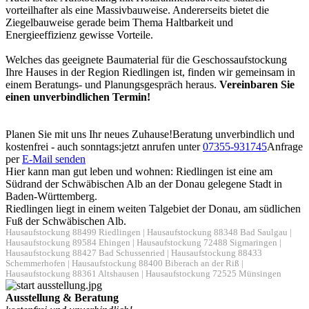
vorteilhafter als eine Massivbauweise. Andererseits bietet die
Ziegelbauweise gerade beim Thema Haltbarkeit und
Energieeffizienz gewisse Vorteile.
Welches das geeignete Baumaterial für die Geschossaufstockung
Ihre Hauses in der Region Riedlingen ist, finden wir gemeinsam in
einem Beratungs- und Planungsgespräch heraus.
Vereinbaren Sie
einen unverbindlichen Termin!
Planen Sie mit uns Ihr neues Zuhause!
Beratung unverbindlich und
kostenfrei - auch sonntags:
jetzt anrufen unter
07355-931745
Anfrage
per
E-Mail senden
Hier kann man gut leben und wohnen: Riedlingen ist eine am
Südrand der Schwäbischen Alb an der Donau gelegene Stadt in
Baden-Württemberg.
Riedlingen liegt in einem weiten Talgebiet der Donau, am südlichen
Fuß der Schwäbischen Alb.
Hausaufstockung 88499 Riedlingen
|
Hausaufstockung 88348 Bad Saulgau
|
Hausaufstockung 89584 Ehingen
|
Hausaufstockung 72488 Sigmaringen
|
Hausaufstockung 88427 Bad Schussenried
|
Hausaufstockung 88433
Schemmerhofen
|
Hausaufstockung 88400 Biberach an der Riß
|
Hausaufstockung 88361 Altshausen
|
Hausaufstockung 72525 Münsingen
Ausstellung & Beratung