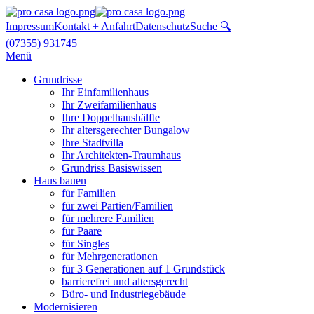
Impressum
Kontakt + Anfahrt
Datenschutz
Suche 🔍
(07355) 931745
Menü
Grundrisse
Ihr Einfamilienhaus
Ihr Zweifamilienhaus
Ihre Doppelhaushälfte
Ihr altersgerechter Bungalow
Ihre Stadtvilla
Ihr Architekten-Traumhaus
Grundriss Basiswissen
Haus bauen
für Familien
für zwei Partien/Familien
für mehrere Familien
für Paare
für Singles
für Mehrgenerationen
für 3 Generationen auf 1 Grundstück
barrierefrei und altersgerecht
Büro- und Industriegebäude
Modernisieren