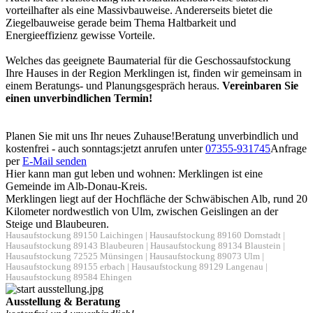
vorteilhafter als eine Massivbauweise. Andererseits bietet die
Ziegelbauweise gerade beim Thema Haltbarkeit und
Energieeffizienz gewisse Vorteile.
Welches das geeignete Baumaterial für die Geschossaufstockung
Ihre Hauses in der Region Merklingen ist, finden wir gemeinsam in
einem Beratungs- und Planungsgespräch heraus.
Vereinbaren Sie
einen unverbindlichen Termin!
Planen Sie mit uns Ihr neues Zuhause!
Beratung unverbindlich und
kostenfrei - auch sonntags:
jetzt anrufen unter
07355-931745
Anfrage
per
E-Mail senden
Hier kann man gut leben und wohnen: Merklingen ist eine
Gemeinde im Alb-Donau-Kreis.
Merklingen liegt auf der Hochfläche der Schwäbischen Alb, rund 20
Kilometer nordwestlich von Ulm, zwischen Geislingen an der
Steige und Blaubeuren.
Hausaufstockung 89150 Laichingen
|
Hausaufstockung 89160 Dornstadt
|
Hausaufstockung 89143 Blaubeuren
|
Hausaufstockung 89134 Blaustein
|
Hausaufstockung 72525 Münsingen
|
Hausaufstockung 89073 Ulm
|
Hausaufstockung 89155 erbach
|
Hausaufstockung 89129 Langenau
|
Hausaufstockung 89584 Ehingen
Ausstellung & Beratung