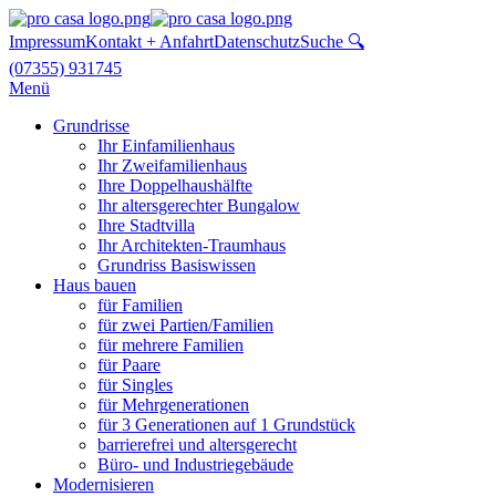
Impressum
Kontakt + Anfahrt
Datenschutz
Suche 🔍
(07355) 931745
Menü
Grundrisse
Ihr Einfamilienhaus
Ihr Zweifamilienhaus
Ihre Doppelhaushälfte
Ihr altersgerechter Bungalow
Ihre Stadtvilla
Ihr Architekten-Traumhaus
Grundriss Basiswissen
Haus bauen
für Familien
für zwei Partien/Familien
für mehrere Familien
für Paare
für Singles
für Mehrgenerationen
für 3 Generationen auf 1 Grundstück
barrierefrei und altersgerecht
Büro- und Industriegebäude
Modernisieren