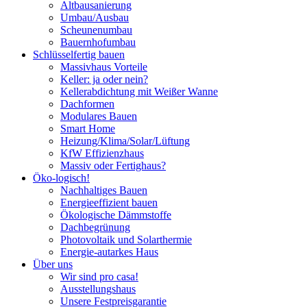
Altbausanierung
Umbau/Ausbau
Scheunenumbau
Bauernhofumbau
Schlüsselfertig bauen
Massivhaus Vorteile
Keller: ja oder nein?
Kellerabdichtung mit Weißer Wanne
Dachformen
Modulares Bauen
Smart Home
Heizung/Klima/Solar/Lüftung
KfW Effizienzhaus
Massiv oder Fertighaus?
Öko-logisch!
Nachhaltiges Bauen
Energieeffizient bauen
Ökologische Dämmstoffe
Dachbegrünung
Photovoltaik und Solarthermie
Energie-autarkes Haus
Über uns
Wir sind pro casa!
Ausstellungshaus
Unsere Festpreisgarantie