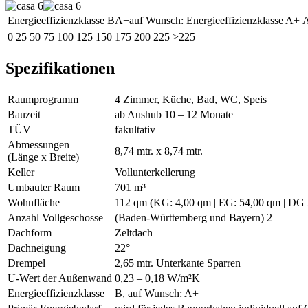
Energieeffizienzklasse B
A+
auf Wunsch: Energieeffizienzklasse A+
0
25
50
75
100
125
150
175
200
225
>225
Spezifikationen
Raumprogramm
4 Zimmer, Küche, Bad, WC, Speis
Bauzeit
ab Aushub 10 – 12 Monate
TÜV
fakultativ
Abmessungen
8,74 mtr. x 8,74 mtr.
(Länge x Breite)
Keller
Vollunterkellerung
Umbauter Raum
701 m³
Wohnfläche
112 qm (KG: 4,00 qm | EG: 54,00 qm | DG
Anzahl Vollgeschosse
(Baden-Württemberg und Bayern) 2
Dachform
Zeltdach
Dachneigung
22°
Drempel
2,65 mtr. Unterkante Sparren
U-Wert der Außenwand
0,23 – 0,18 W/m²K
Energieeffizienzklasse
B, auf Wunsch: A+