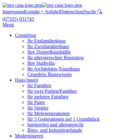
Impressum
Kontakt + Anfahrt
Datenschutz
Suche 🔍
(07355) 931745
Menü
Grundrisse
Ihr Einfamilienhaus
Ihr Zweifamilienhaus
Ihre Doppelhaushälfte
Ihr altersgerechter Bungalow
Ihre Stadtvilla
Ihr Architekten-Traumhaus
Grundriss Basiswissen
Haus bauen
für Familien
für zwei Partien/Familien
für mehrere Familien
für Paare
für Singles
für Mehrgenerationen
für 3 Generationen auf 1 Grundstück
barrierefrei und altersgerecht
Büro- und Industriegebäude
Modernisieren