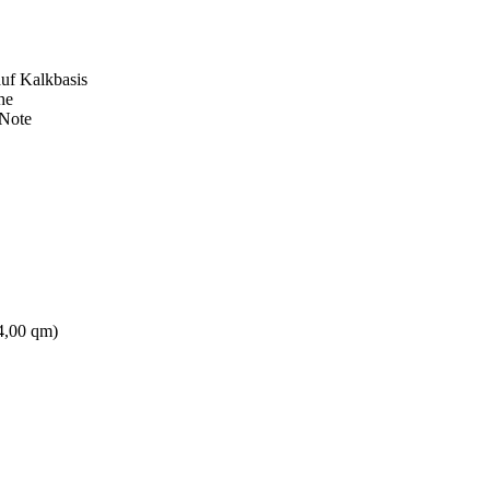
uf Kalkbasis
he
 Note
4,00 qm)