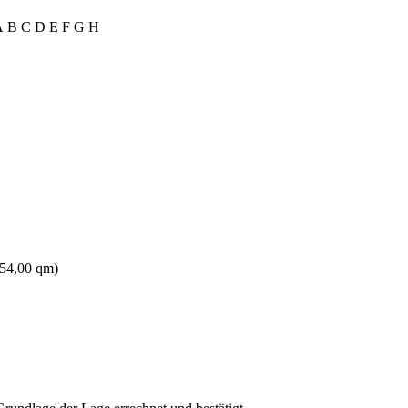
A
B
C
D
E
F
G
H
 54,00 qm)