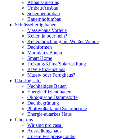
Altbausanierung
Umbau/Ausbau
Scheunenumbau
Bauernhofumbau
Schlüsselfertig bauen
Massivhaus Vorteile
Keller: ja oder nein?
Kellerabdichtung mit Weißer Wanne
Dachformen
Modulares Bauen
Smart Home
Heizung/Klima/Solar/Lüftung
KfW Effizienzhaus
Massiv oder Fertighaus?
Öko-logisch!
Nachhaltiges Bauen
Energieeffizient bauen
Ökologische Dämmstoffe
Dachbegrünung
Photovoltaik und Solarthermie
Energie-autarkes Haus
Über uns
Wir sind pro casa!
Ausstellungshaus
Unsere Festpreisgarantie