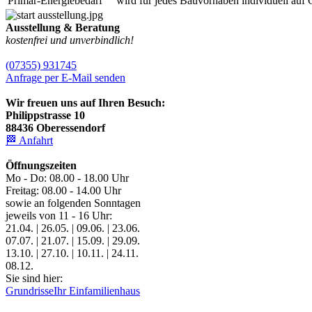
Primär-Energiebedarf
wird für jedes Bauvorhaben individuell auf 
Ausstellung & Beratung
kostenfrei und unverbindlich!
(07355) 931745
Anfrage per E-Mail senden
Wir freuen uns auf Ihren Besuch:
Philippstrasse 10
88436 Oberessendorf
🏁 Anfahrt
Öffnungszeiten
Mo - Do: 08.00 - 18.00 Uhr
Freitag: 08.00 - 14.00 Uhr
sowie an folgenden Sonntagen
jeweils von 11 - 16 Uhr:
21.04. | 26.05. | 09.06. | 23.06.
07.07. | 21.07. | 15.09. | 29.09.
13.10. | 27.10. | 10.11. | 24.11.
08.12.
Sie sind hier:
Grundrisse
Ihr Einfamilienhaus