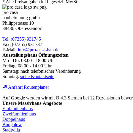
* Alle Preisangaben inkl. gesetzl. MwSt.
pro casa
baubetreuung gmbh
Philippstrasse 10
88436 Oberessendorf
Tel: (07355) 931745
Fax: (07355) 931737
E-Mail:
info@pro-casa-bau.de
Ausstellungshaus Öffnungszeiten
Mo - Do: 08.00 - 18.00 Uhr
Freitag: 08.00 - 14.00 Uhr
Samstag: nach telefonischer Vereinbarung
Sonntag:
siehe Kontaktseite
🏁 Anfahrt Routenplaner
Auf Google werden wir mit Ø 4.3 Sternen bei 12 Rezensionen bewert
Unsere Massivhaus-Angebote
Einfamilienhaus
Zweifamilienhaus
Doppelhaus
Bungalow
Stadtvilla